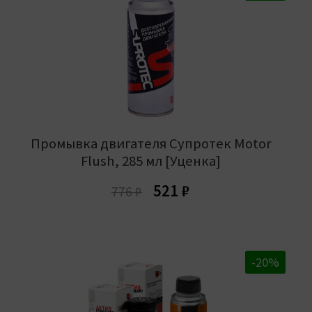
Промывка двигателя Супротек Motor
Flush, 285 мл [Уценка]
Первоначальная
Текущая
521
₽
776
₽
цена
цена:
составляла
521 ₽.
776 ₽.
-20%