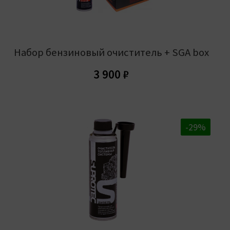
Набор бензиновый очиститель + SGA box
3 900
₽
-20%
-29%