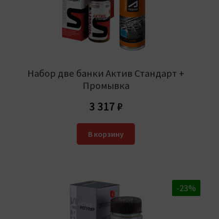
Набор две банки Актив Стандарт +
Промывка
3 317
₽
В корзину
-20%
-23%