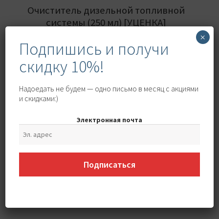
Очиститель дизельной топливной
системы (250 мл) [УЦЕНКА]
×
Первоначальная
Текущая
500
₽
702
₽
Подпишись и получи
цена
цена:
скидку 10%!
составляла
500 ₽.
702 ₽.
Надоедать не будем — одно письмо в месяц с акциями
-20%
и скидками:)
Электронная почта
Подписаться
Супротек ТНВД (100 мл) [Уценка]