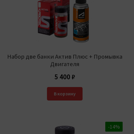
Набор две банки Актив Плюс + Промывка
Двигателя
5 400
₽
В корзину
-20%
-14%