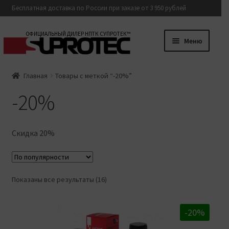
Бесплатная доставка по России при заказе от 3 950 рублей
Перейти
Перейти
ОФИЦИАЛЬНЫЙ ДИЛЕР НПТК СУПРОТЕК™
Меню
к
к
навигации
содержимому
Разверну
Каталог
Главная
Товары с меткой “-20%”
вложенн
-20%
меню
Доставка и оплата
Контакты
Скидка 20%
8 800 500-93-81
Сортировка:
Показаны все результаты (16)
по
популярности
-20%