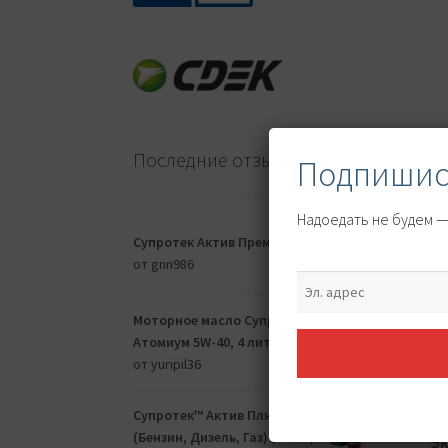
Последние отзывы
Подпишись
Надоедать не будем — 
Супротек Актив Премиум
от gnn986
Моторное масло Супротек
Атомиум 5W-40, 4 литра
от yuripil36
Плас
прот
Супротек™ Актив Плюс
см
(Бензин, Дизель, Газ) (90 мл)
Эк