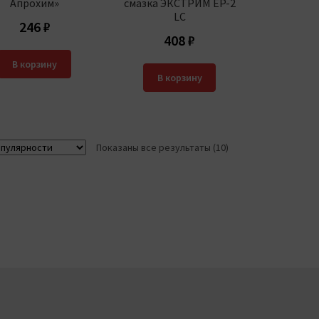
Апрохим»
смазка ЭКСТРИМ EP-2
LC
246
₽
408
₽
В корзину
В корзину
Сортировка:
Показаны все результаты (10)
по
популярности