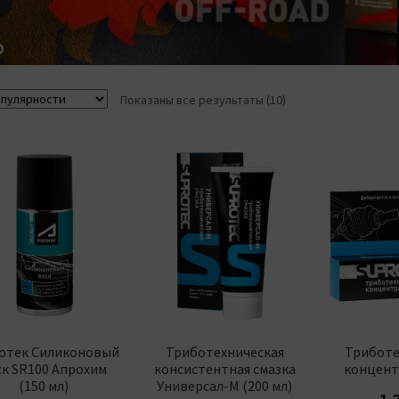
Сортировка:
Показаны все результаты (10)
по
популярности
отек Силиконовый
Триботехническая
Триботе
ск SR100 Апрохим
консистентная смазка
концентр
(150 мл)
Универсал-М (200 мл)