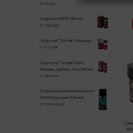
от Игорь
Супротек АКПП (80 мл)
от Эдуард
Супротек™ Актив Стандарт
от Рустам
Супротек™ Актив Плюс
(Бензин, Дизель, Газ) (90 мл)
от Михаил
Супротек Силиконовый воск
SR100 Апрохим (150 мл)
от Александр
Сма
фа