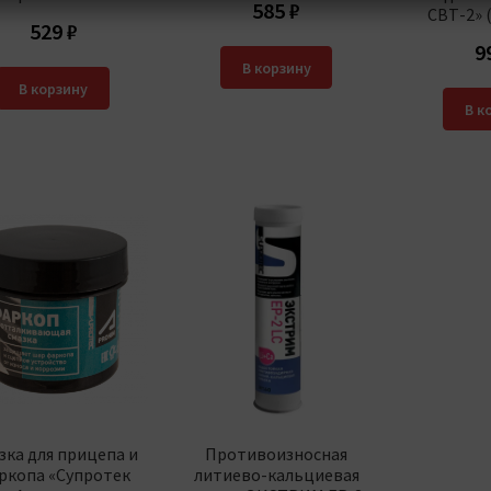
585
₽
СВТ-2» 
529
₽
9
В корзину
В корзину
В к
зка для прицепа и
Противоизносная
ркопа «Супротек
литиево-кальциевая