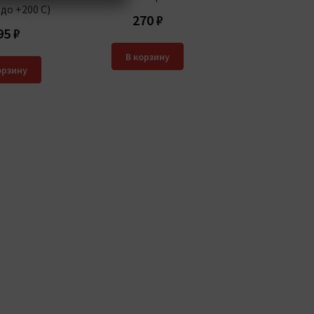
(до +200 С)
270
₽
95
₽
В корзину
орзину