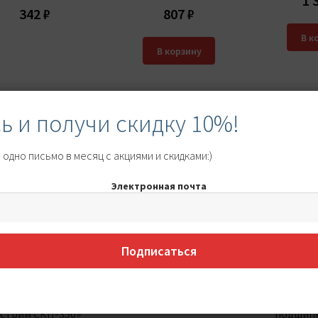
1 
342
₽
807
₽
В к
В корзину
 и получи скидку 10%!
одно письмо в месяц с акциями и скидками:)
Электронная почта
Подписаться
тичная кальциевая
«Силиконовый Воск
Лит
ивозадирная синяя
СУПРОТЕК АПРОХИМ»
высокоте
азка «СУПРОТЕК
200 мл
смаз
стрим СКП-350»
подшипн