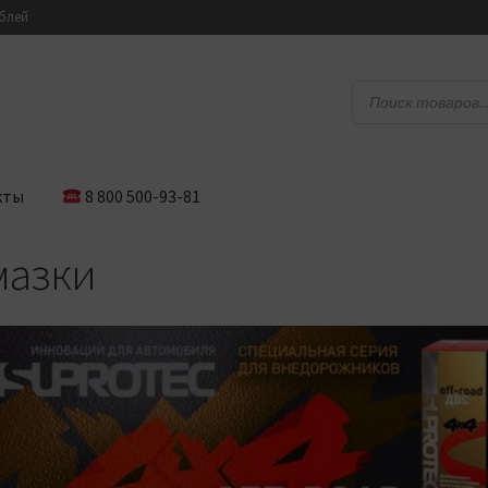
ублей
Поиск
товаров
кты
8 800 500-93-81
мазки