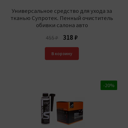
Универсальное средство для ухода за
тканью Супротек. Пенный очиститель
обивки салона авто
Первоначальная
Текущая
318
₽
455
₽
цена
цена:
составляла
318 ₽.
В корзину
455 ₽.
-20%