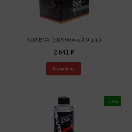
SDA BOX (SDA 50 мл. Х 9 шт.)
2 641
₽
В корзину
-20%
-33%