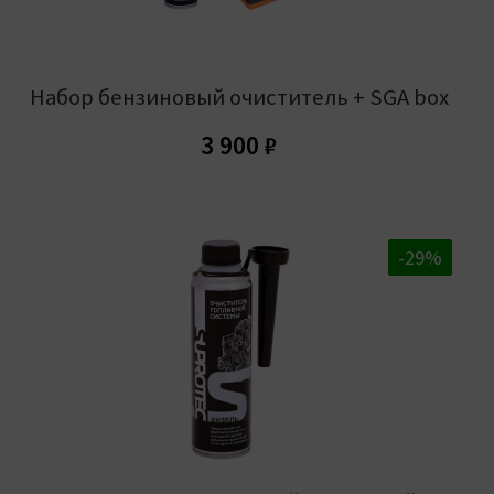
Набор бензиновый очиститель + SGA box
3 900
₽
-20%
-29%