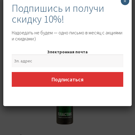
×
Подпишись и получи
скидку 10%!
Очиститель бензиновой топливной
системы (250 мл) [Уценка]
Надоедать не будем — одно письмо в месяц с акциями
Первоначальная
Текущая
517
₽
702
₽
и скидками:)
цена
цена:
Электронная почта
составляла
517 ₽.
702 ₽.
-30%
Подписаться