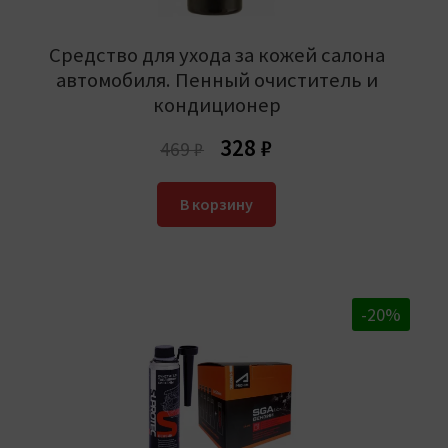
Средство для ухода за кожей салона
автомобиля. Пенный очиститель и
кондиционер
Первоначальная
Текущая
328
₽
469
₽
цена
цена:
составляла
328 ₽.
В корзину
469 ₽.
-20%