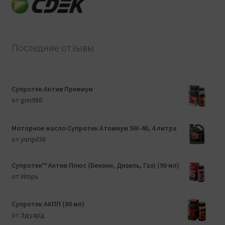
Последние отзывы
Супротек Актив Премиум
от gnn986
Моторное масло Супротек Атомиум 5W-40, 4 литра
от yuripil36
Супротек™ Актив Плюс (Бензин, Дизель, Газ) (90 мл)
от Игорь
Супротек АКПП (80 мл)
от Эдуард