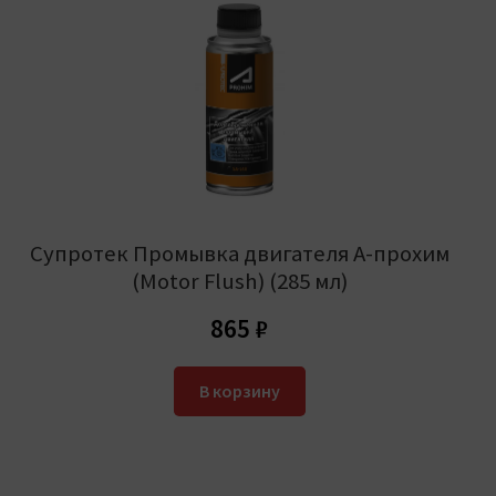
В топливо
Уценка (-20%)
Доставка и оплата
Контакты
8 800 500-93-81
Супротек Промывка двигателя А-прохим
(Motor Flush) (285 мл)
865
₽
В корзину