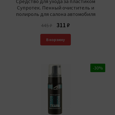
Средство для ухода за пластиком
Супротек. Пенный очиститель и
полироль для салона автомобиля
Первоначальная
Текущая
311
₽
445
₽
цена
цена:
составляла
311 ₽.
В корзину
445 ₽.
-30%