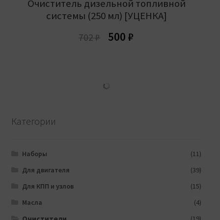
Очиститель дизельной топливной
системы (250 мл) [УЦЕНКА]
Первоначальная
Текущая
500
₽
702
₽
цена
цена:
составляла
500 ₽.
702 ₽.
Категории
Наборы
(11)
Для двигателя
(39)
Для КПП и узлов
(15)
Масла
(4)
Очистители
(19)