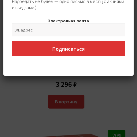
Надоедать не будем — одно письмо в месяц с акциями
и скидками:)
Электронная почта
Подписаться
Супротек Off-Road 4×4 ДВС (бензин,
дизель, газ) (200 мл)
3 296
₽
В корзину
-20%