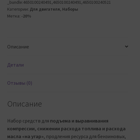
_bundle:4650100240491,4650100240491,4650100240521
банки
Категории:
Для двигателя
,
Наборы
Актив
Метка:
-20%
Плюс
+
Промывка
Двигателя
Описание
Детали
Отзывы (0)
Описание
Набор средств для
подъема и выравнивания
компрессии, снижении расхода топлива и расхода
масла «на угар»
, продления ресурса для бензиновых,