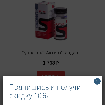
Супротек™ Актив Стандарт
1 768
₽
В корзину
×
Подпишись и получи
скидку 10%!