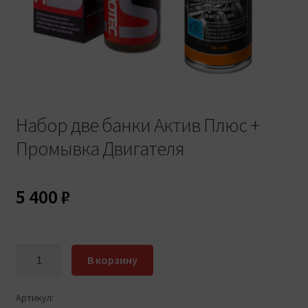
Набор две банки Актив Плюс +
Промывка Двигателя
5 400
₽
Количество
В корзину
товара
Набор
Артикул:
две