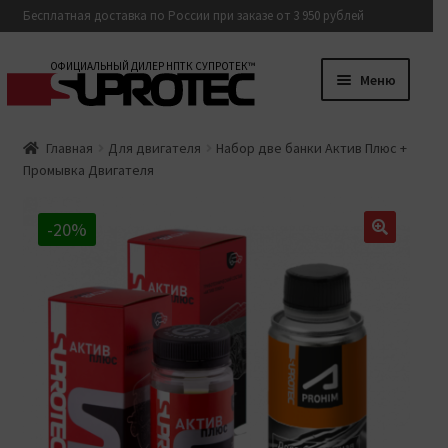
Бесплатная доставка по России при заказе от 3 950 рублей
Перейти
Перейти
ОФИЦИАЛЬНЫЙ ДИЛЕР НПТК СУПРОТЕК™
Меню
к
к
навигации
содержимому
Разверну
Каталог
Главная
Для двигателя
Набор две банки Актив Плюс +
вложенн
Промывка Двигателя
меню
Доставка и оплата
-20%
Контакты
8 800 500-93-81