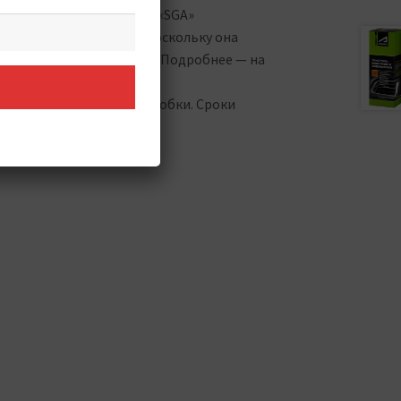
лопных газов. Присадкe «SGA»
 при каждой заправке, поскольку она
 топливной аппаратуры. Подробнее — на
ия или повреждения коробки. Сроки