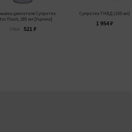
ывка двигателя Супротек
Супротек ТНВД (100 мл)
or Flush, 285 мл [Уценка]
1 954
₽
Первоначальная
Текущая
521
₽
776
₽
цена
цена:
составляла
521 ₽.
776 ₽.