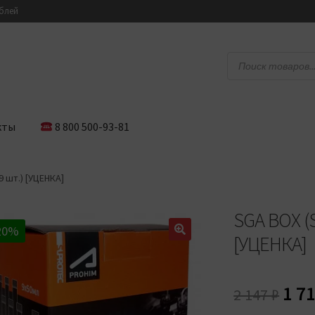
ублей
Поиск
товаров
кты
8 800 500-93-81
9 шт.) [УЦЕНКА]
SGA BOX (S
20%
[УЦЕНКА]
Пер
1 7
2 147
₽