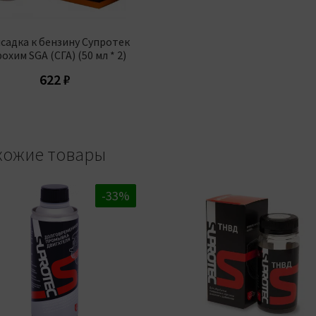
садка к бензину Супротек
охим SGA (СГА) (50 мл * 2)
622
₽
хожие товары
-20%
-33%