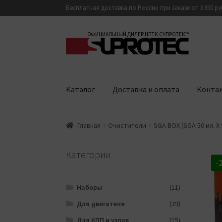
Бесплатная доставка по России при заказе от 3 950 р
ОФИЦИАЛЬНЫЙ ДИЛЕР НПТК СУПРОТЕК™
Перейти
Перейти
к
к
навигации
содержимому
Каталог
Доставка и оплата
Конта
Главная
Очистители
SGA BOX (SGA 50 мл. Х 
Категории
-
Наборы
(11)
Для двигателя
(39)
Для КПП и узлов
(15)