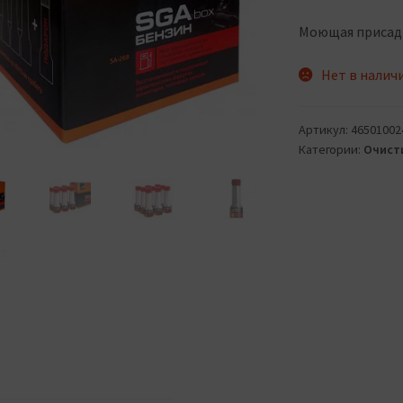
цен
сост
Моющая присадка
2
Нет в налич
147 ₽
Артикул:
46501002
Категории:
Очист